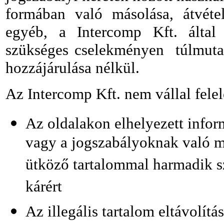
formában való másolása, átvétel
egyéb, a Intercomp Kft. által n
szükséges cselekményen túlmutató
hozzájárulása nélkül.
Az Intercomp Kft. nem vállal fele
Az oldalakon elhelyezett infor
vagy a jogszabályoknak való me
ütköző tartalommal harmadik s
kárért
Az illegális tartalom eltávolí