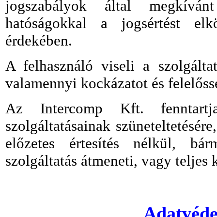
jogszabályok által megkívá
hatóságokkal a jogsértést elk
érdekében.
A felhasználó viseli a szolgálta
valamennyi kockázatot és felelőss
Az Intercomp Kft. fenntart
szolgáltatásainak szüneteltetésér
előzetes értesítés nélkül, bárm
szolgáltatás átmeneti, vagy teljes
Adatvéde