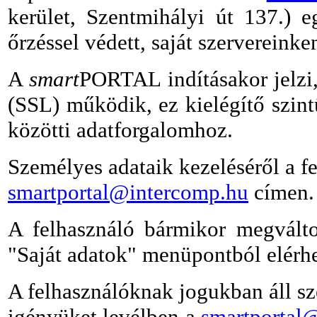
kerület, Szentmihályi út 137.) e
őrzéssel védett, saját szervereinke
A
smart
PORTAL indításakor jelzi,
(SSL) működik, ez kielégítő szintű
közötti adatforgalomhoz.
Személyes adataik kezeléséről a fe
smartportal@intercomp.hu
címen.
A felhasználó bármikor megváltozt
"Saját adatok" menüpontból elérhe
A felhasználóknak jogukban áll sz
igényüket levélben a
smartportal