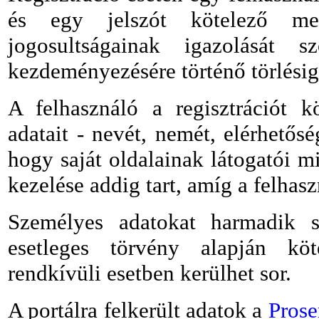
és egy jelszót kötelező me
jogosultságainak igazolását 
kezdeményezésére történő törlési
A felhasználó a regisztrációt 
adatait - nevét, nemét, elérhetősé
hogy saját oldalainak látogatói m
kezelése addig tart, amíg a felhas
Személyes adatokat harmadik 
esetleges törvény alapján köt
rendkívüli esetben kerülhet sor.
A p
ort
álra felkerült adatok a
Prose