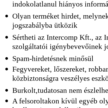
indokolatlanul hiányos informá
Olyan terméket hirdet, melynek
jogszabályba ütközik
Sértheti az Intercomp Kft., az I
szolgáltatói igénybevevőinek j
Spam-hirdetésnek minősül
Fegyvereket, lőszereket, robb
közbiztonságra veszélyes eszkö
Burkolt,tudatosan nem észlelhe
A felsoroltakon kívül egyéb ol