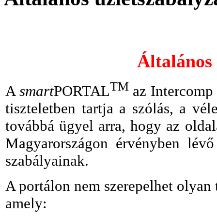
Általános
TM
A
smart
PORTAL
az Intercomp K
tiszteletben tartja a szólás, a vé
továbbá ügyel arra, hogy az olda
Magyarországon érvényben lévő j
szabályainak.
A portálon nem szerepelhet olyan t
amely: