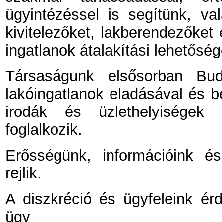
ügyintézéssel is segítünk, val
kivitelezőket, lakberendezőket 
ingatlanok átalakítási lehetős
Társaságunk elsősorban Buda
lakóingatlanok eladásával és bé
irodák és üzlethelyiségek 
foglalkozik.
Erősségünk, információink és
rejlik.
A diszkréció és ügyfeleink é
ügy