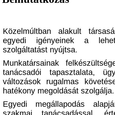
Közelmúltban alakult társas
egyedi igényeinek a lehe
szolgáltatást nyújtsa.
Munkatársainak felkészültség
tanácsadói tapasztalata, üg
változások rugalmas követé
hatékony megoldását szolgálja.
Egyedi megállapodás alapjá
szakmai tanácsadással, érté