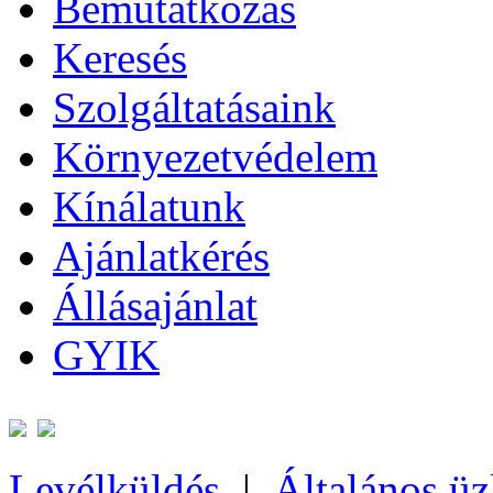
Bemutatkozás
Keresés
Szolgáltatásaink
Környezetvédelem
Kínálatunk
Ajánlatkérés
Állásajánlat
GYIK
Levélküldés
|
Általános üz