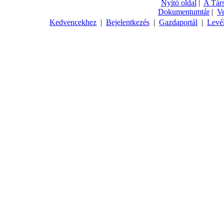
Nyitó oldal
|
A Tár
Dokumentumtár
|
V
Kedvencekhez
|
Bejelentkezés
|
Gazdaportál
|
Levé