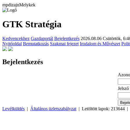
mpdizajnMelykek
GTK Stratégia
Kedvencekhez
Gazdaportál
Bejelentkezés
2026.08.06 Csütörtök,
6:4
Nyitóoldal
Bemutatkozás
Szakmai fejezet
Irodalom és Művészet
Poli
Bejelentkezés
Azono
Jelszó
Levélküldés
|
Általános üzletszabályzat
| Letöltött lapok: 213644 |