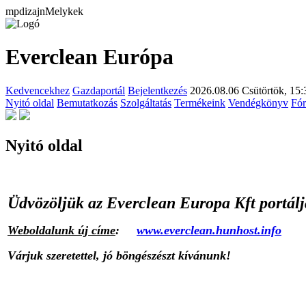
mpdizajnMelykek
Everclean Európa
Kedvencekhez
Gazdaportál
Bejelentkezés
2026.08.06 Csütörtök,
15:
Nyitó oldal
Bemutatkozás
Szolgáltatás
Termékeink
Vendégkönyv
Fó
Nyitó oldal
Üdvözöljük az Everclean Europa Kft portál
Weboldalunk új címe
:
www.everclean.hunhost.info
Várjuk szeretettel, jó böngészészt kívánunk!