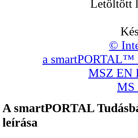
Letöltött
Kés
© Int
a smartPORTAL™ re
MSZ EN I
MS 
A smartPORTAL Tudásbáz
leírása