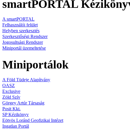
smartPORTAL Kéziköny
A smartPORTAL
Felhasználói felület
Helyben szerkesztés
Szerkesztőségi Rendszer
Jogosultsági Rendszer
Miniportál üzemeltetése
Miniportálok
A Föld Tüdeje Alapítvány
OASZ
Exclusive
Zöld Szív
Görgey Artúr Társaság
Posit Kkt.
SP Kézikönyv
Eötvös Loránd Geofizikai Intézet
Ingatlan Portál