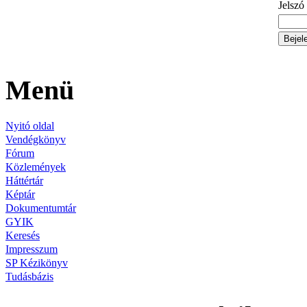
Jelszó
Menü
Nyitó oldal
Vendégkönyv
Fórum
Közlemények
Háttértár
Képtár
Dokumentumtár
GYIK
Keresés
Impresszum
SP Kézikönyv
Tudásbázis