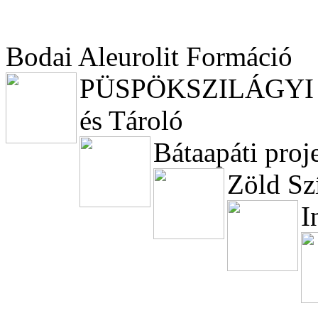
Bodai Aleurolit Formáció
PÜSPÖKSZILÁGYI Ra
és Tároló
Bátaapáti proje
Zöld Sz
I