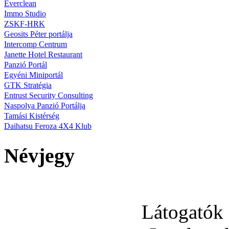
Everclean
Immo Studio
ZSKF-HRK
Geosits Péter portálja
Intercomp Centrum
Janette Hotel Restaurant
Panzió Portál
Egyéni Miniportál
GTK Stratégia
Entrust Security Consulting
Naspolya Panzió Portálja
Tamási Kistérség
Daihatsu Feroza 4X4 Klub
Névjegy
Látogatók