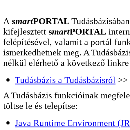
A
s
mart
PORTAL
Tudásbázisában
kifejlesztett
s
mart
PORTAL
intern
felépítésével, valamit a portál funk
ismerkedhetnek meg. A Tudásbázis 
nélkül elérhető a következő linkre
Tudásbázis a Tudásbázisról
>>
A Tudásbázis funkcióinak megfel
töltse le és telepítse:
Java Runtime Environment (JR