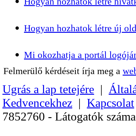
Hogyan hozhatok létre hivat
Hogyan hozhatok létre új old
Mi okozhatja a portál logójá
Felmerülő kérdéseit írja meg a
web
Ugrás a lap tetejére
|
Által
Kedvencekhez
|
Kapcsolat
7852760 - Látogatók szám