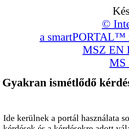
Kés
© Int
a smartPORTAL™ re
MSZ EN I
MS 
Gyakran ismétlődő kérdé
Ide kerülnek a portál használata s
kérdések és a kérdésekre adott vá