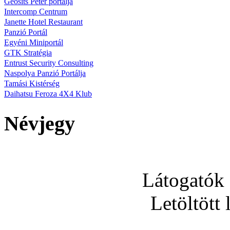
Geosits Péter portálja
Intercomp Centrum
Janette Hotel Restaurant
Panzió Portál
Egyéni Miniportál
GTK Stratégia
Entrust Security Consulting
Naspolya Panzió Portálja
Tamási Kistérség
Daihatsu Feroza 4X4 Klub
Névjegy
Látogatók
Letöltött