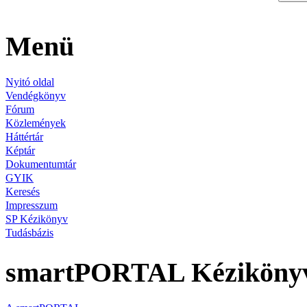
Menü
Nyitó oldal
Vendégkönyv
Fórum
Közlemények
Háttértár
Képtár
Dokumentumtár
GYIK
Keresés
Impresszum
SP Kézikönyv
Tudásbázis
smartPORTAL Kéziköny