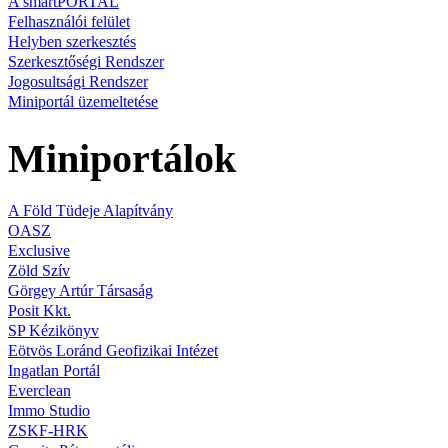
A smartPORTAL
Felhasználói felület
Helyben szerkesztés
Szerkesztőségi Rendszer
Jogosultsági Rendszer
Miniportál üzemeltetése
Miniportálok
A Föld Tüdeje Alapítvány
OASZ
Exclusive
Zöld Szív
Görgey Artúr Társaság
Posit Kkt.
SP Kézikönyv
Eötvös Loránd Geofizikai Intézet
Ingatlan Portál
Everclean
Immo Studio
ZSKF-HRK